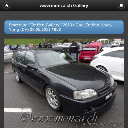
www.monza.ch Gallery
Startseite
/
Treffen Gallery
/
2013
/
Opel Treffen Hoch-
Ybrig (CH) 26.05.2013
/
053