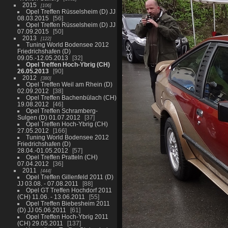
2015
106
Opel Treffen Rüsselsheim (D) JJ
08.03.2015
56
Opel Treffen Rüsselsheim (D) JJ
07.09.2015
50
2013
122
Tuning World Bodensee 2012
Friedrichshafen (D)
09.05.-12.05.2013
32
Opel Treffen Hoch-Ybrig (CH)
26.05.2013
90
2012
380
Opel Treffen Weil am Rhein (D)
02.09.2012
38
Opel Treffen Bachenbülach (CH)
19.08.2012
46
Opel Treffen Schramberg-
Sulgen (D) 01.07.2012
37
Opel Treffen Hoch-Ybrig (CH)
27.05.2012
166
Tuning World Bodensee 2012
Friedrichshafen (D)
28.04.-01.05.2012
57
Opel Treffen Pratteln (CH)
07.04.2012
36
2011
444
Opel Treffen Gillenfeld 2011 (D)
JJ 03.08. - 07.08.2011
88
Opel GT Treffen Hochdorf 2011
(CH) 11.06. - 13.06.2011
55
Opel Treffen Biebesheim 2011
(D) JJ 05.06.2011
61
Opel Treffen Hoch-Ybrig 2011
(CH) 29.05.2011
137