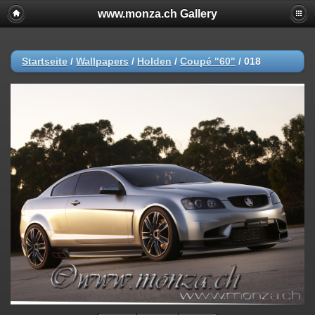
www.monza.ch Gallery
Startseite
/
Wallpapers
/
Holden
/
Coupé "60"
/
018